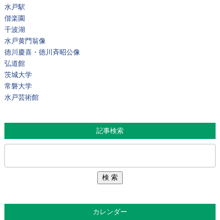
水戸駅
偕楽園
千波湖
水戸黄門翁像
徳川慶喜・徳川斉昭公像
弘道館
茨城大学
常磐大学
水戸芸術館
記事検索
カレンダー