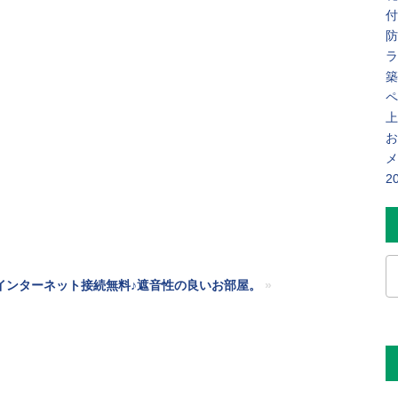
付
防
ラ
築
ペ
上
お
メ
2
インターネット接続無料♪遮音性の良いお部屋。
»