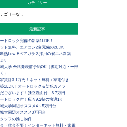
カテゴリー
テゴリーなし
最新記事
ートロック完備の新築1LDK！
ット無料、エアコン2台完備の2LDK
断熱Low-Eペアガラス採用の省エネ新築
LDK
城大学 合格発表前予約OK（後期対応・一部
く）
家賃計3.1万円！ネット無料＋家電付き
築1LDK！オートロック＆防犯カメラ
だございます！独立洗面付 3.7万円
ートロック付！広々9.2帖の快適1K
城大学周辺オススメ4～5万円台
城大周辺オススメ3万円台
タッフの推し物件
金・敷金不要！インターネット無料・家電