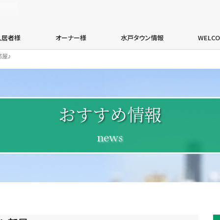
エイブルネットワーク水戸茨城大学前店・有限会社加倉井総業
入居者様
オーナー様
水戸タウン情報
WELC
屋♪
おすすめ情報
news