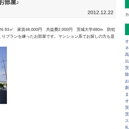
お部屋♪
2012.12.22
カ
6.93㎡ 家賃48,000円 共益費2,000円 茨城大学480m 防犯
くりプランを練ったお部屋です。マンション系でお探しの方も是
オ
ネ
高
1
茨
除
お
新
ま
オ
茨
茨
ス
礼