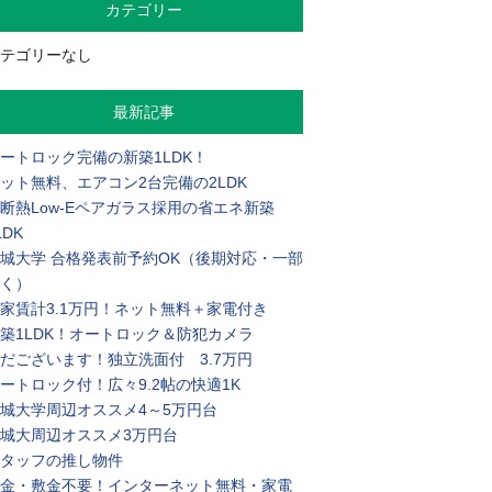
カテゴリー
テゴリーなし
最新記事
ートロック完備の新築1LDK！
ット無料、エアコン2台完備の2LDK
断熱Low-Eペアガラス採用の省エネ新築
LDK
城大学 合格発表前予約OK（後期対応・一部
く）
家賃計3.1万円！ネット無料＋家電付き
築1LDK！オートロック＆防犯カメラ
だございます！独立洗面付 3.7万円
ートロック付！広々9.2帖の快適1K
城大学周辺オススメ4～5万円台
城大周辺オススメ3万円台
タッフの推し物件
金・敷金不要！インターネット無料・家電