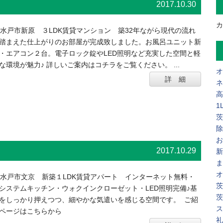
2017.10.30
カ
水戸市新原 ３LDK賃貸マンション 築32年ながら現代の流れ
踏まえた仕上がりのお部屋が完成致しました。お風呂ユニット新
・エアコン２台。電子ロック錠やLED照明など充実した空間と軽
な環境が魅力♪ 詳しいご案内はコチラをご覧ください。 ...
オ
詳 細
ネ
高
1
茨
除
お
2017.10.29
新
ま
オ
水戸市文京 新築１LDK賃貸アパート インターネット無料・
茨
Hシステムキッチン・ウォクインクローゼット・LED照明完備♪基
茨
をしっかり押えつつ、細やかな気遣いを感じる空間です。 ご紹
ス
ページはこちらから
礼