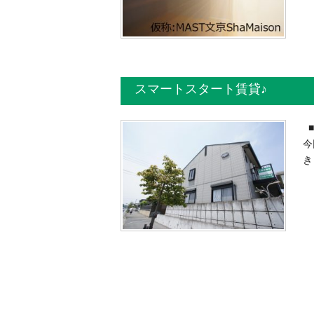
スマートスタート賃貸♪
■
今
き