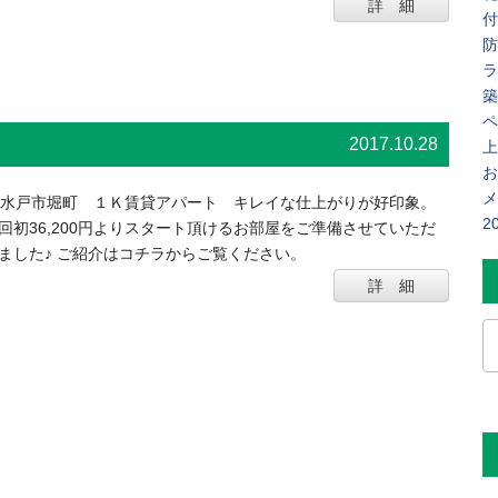
詳 細
付
防
ラ
築
ペ
2017.10.28
上
お
メ
水戸市堀町 １Ｋ賃貸アパート キレイな仕上がりが好印象。
2
回初36,200円よりスタート頂けるお部屋をご準備させていただ
ました♪ ご紹介はコチラからご覧ください。
詳 細