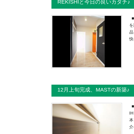
REKISHIと今日の良いカタチ♪
■
を
品
快
12月上旬完成、MASTの新築♪
■
I
本
介