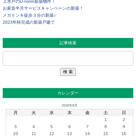
上水戸のD-room新築物件！
お家賃半月サービスキャンペーンの新築！
メガドンキ徒歩３分の新築♪
2023年秋完成の新築戸建て
記事検索
カレンダー
2026年8月
月
火
水
木
金
土
日
1
2
3
4
5
6
7
8
9
10
11
12
13
14
15
16