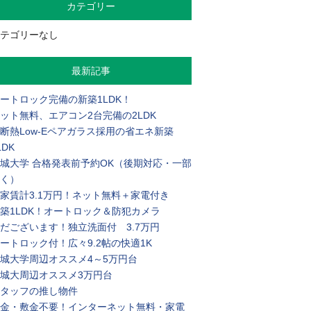
カテゴリー
テゴリーなし
最新記事
ートロック完備の新築1LDK！
ット無料、エアコン2台完備の2LDK
断熱Low-Eペアガラス採用の省エネ新築
LDK
城大学 合格発表前予約OK（後期対応・一部
く）
家賃計3.1万円！ネット無料＋家電付き
築1LDK！オートロック＆防犯カメラ
だございます！独立洗面付 3.7万円
ートロック付！広々9.2帖の快適1K
城大学周辺オススメ4～5万円台
城大周辺オススメ3万円台
タッフの推し物件
金・敷金不要！インターネット無料・家電