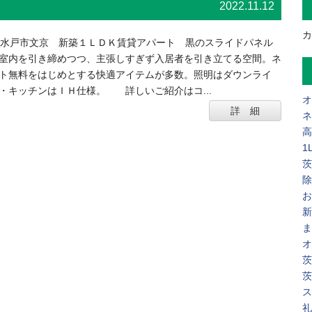
2022.11.12
カ
水戸市文京 新築１ＬＤＫ賃貸アパート 黒のスライドパネル
室内を引き締めつつ、主張しすぎず入居者を引き立てる空間。ネ
ト無料をはじめとする快適アイテムが多数。照明はダウンライ
・キッチンはＩＨ仕様。 詳しいご紹介はコ...
オ
詳 細
ネ
高
1
茨
除
お
新
ま
オ
茨
茨
ス
礼