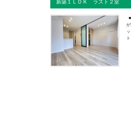
新築１ＬＤＫ ラスト２室
■
が
ッ
ト