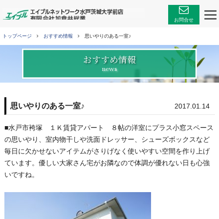
エイブルネットワーク
お問合せ
トップページ
おすすめ情報
思いやりのある一室♪
おすすめ情報
news
思いやりのある一室♪
2017.01.14
■水戸市袴塚 １Ｋ賃貸アパート ８帖の洋室にプラス小窓スペース
の思いやり、室内物干しや洗面ドレッサー、シューズボックスなど
毎日に欠かせないアイテムがさりげなく使いやすい空間を作り上げ
ています。優しい大家さん宅がお隣なので体調が優れない日も心強
いですね。