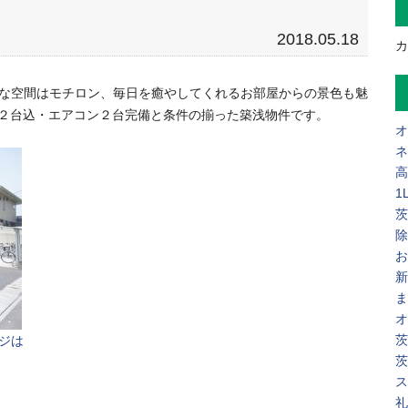
2018.05.18
カ
適な空間はモチロン、毎日を癒やしてくれるお部屋からの景色も魅
Ｐ２台込・エアコン２台完備と条件の揃った築浅物件です。
オ
ネ
高
1
茨
除
お
新
ま
オ
茨
ジは
茨
ス
礼