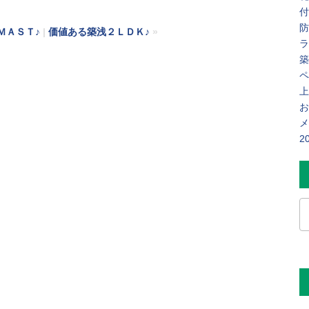
付
防
ＭＡＳＴ♪
|
価値ある築浅２ＬＤＫ♪
»
ラ
築
ペ
上
お
メ
2