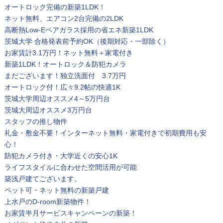
オートロック完備の新築1LDK！
ネット無料、エアコン2台完備の2LDK
高断熱Low-Eペアガラス採用の省エネ新築1LDK
茨城大学 合格発表前予約OK（後期対応・一部除く）
お家賃計3.1万円！ネット無料＋家電付き
新築1LDK！オートロック＆防犯カメラ
まだございます！独立洗面付 3.7万円
オートロック付！広々9.2帖の快適1K
茨城大学周辺オススメ4～5万円台
茨城大周辺オススメ3万円台
スタッフの推し物件
礼金・敷金不要！インターネット無料・家電付きで初期費用も安
心！
防犯カメラ付き・大学近くの安心1K
ライフスタイルに合わせた空間活用が可能
築浅戸建てございます。
ペット可・ネット無料の新築戸建
上水戸のD-room新築物件！
お家賃半月サービスキャンペーンの新築！