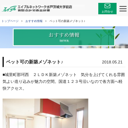
エイブルネットワーク
お問合せ
トップページ
おすすめ情報
ペット可の新築メゾネット♪
おすすめ情報
news
ペット可の新築メゾネット♪
2018.05.21
■城里町那珂西 ２ＬＤＫ新築メゾネット 気分を上げてくれる雰囲
気よい造り込みが魅力の空間。国道１２３号沿いなので各方面へ軽
快アクセス。