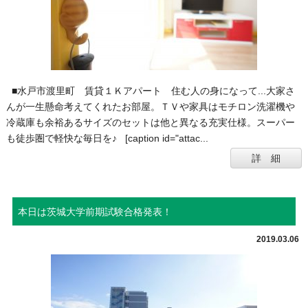
■水戸市渡里町 賃貸１Ｋアパート 住む人の身になって...大家さ
んが一生懸命考えてくれたお部屋。ＴＶや家具はモチロン洗濯機や
冷蔵庫も余裕あるサイズのセットは他と異なる充実仕様。スーパー
も徒歩圏で軽快な毎日を♪ [caption id="attac...
詳 細
本日は茨城大学前期試験合格発表！
2019.03.06