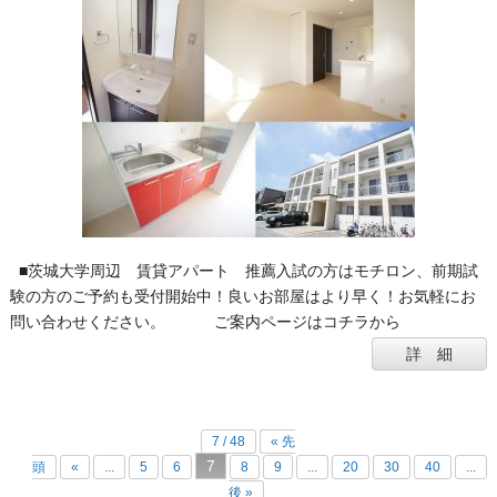
■茨城大学周辺 賃貸アパート 推薦入試の方はモチロン、前期試
験の方のご予約も受付開始中！良いお部屋はより早く！お気軽にお
問い合わせください。 ご案内ページはコチラから
詳 細
7 / 48
« 先
7
頭
«
...
5
6
8
9
...
20
30
40
...
後 »