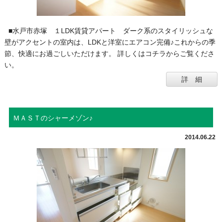
■水戸市赤塚 １LDK賃貸アパート ダーク系のスタイリッシュな
壁がアクセントの室内は、LDKと洋室にエアコン完備♪これからの季
節、快適にお過ごしいただけます。 詳しくはコチラからご覧くださ
い。
詳 細
ＭＡＳＴのシャーメゾン♪
2014.06.22