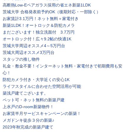
高断熱Low-Eペアガラス採用の省エネ新築1LDK
茨城大学 合格発表前予約OK（後期対応・一部除く）
お家賃計3.1万円！ネット無料＋家電付き
新築1LDK！オートロック＆防犯カメラ
まだございます！独立洗面付 3.7万円
オートロック付！広々9.2帖の快適1K
茨城大学周辺オススメ4～5万円台
茨城大周辺オススメ3万円台
スタッフの推し物件
礼金・敷金不要！インターネット無料・家電付きで初期費用も安
心！
防犯カメラ付き・大学近くの安心1K
ライフスタイルに合わせた空間活用が可能
築浅戸建てございます。
ペット可・ネット無料の新築戸建
上水戸のD-room新築物件！
お家賃半月サービスキャンペーンの新築！
メガドンキ徒歩３分の新築♪
2023年秋完成の新築戸建て