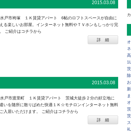
2015.03.08
カ
水戸市袴塚 １Ｋ賃貸アパート 6帖のロフトスペースが自由に
える楽しいお部屋。インターネット無料やＴＶホンもしっかり完
。 ご紹介はコチラから
詳 細
オ
ネ
高
1
茨
除
お
2015.03.08
新
ま
水戸市渡里町 １Ｋ賃貸アパート 茨城大徒歩２分の好立地に
オ
遣いを随所に散りばめた快適１Ｋ☆モチロンインターネット無料
茨
ご入居いただけます。 ご紹介はコチラから
茨
詳 細
ス
礼