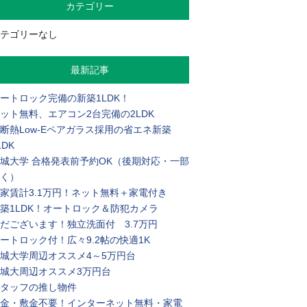
カテゴリー
テゴリーなし
最新記事
ートロック完備の新築1LDK！
ット無料、エアコン2台完備の2LDK
断熱Low-Eペアガラス採用の省エネ新築
LDK
城大学 合格発表前予約OK（後期対応・一部
く）
家賃計3.1万円！ネット無料＋家電付き
築1LDK！オートロック＆防犯カメラ
だございます！独立洗面付 3.7万円
ートロック付！広々9.2帖の快適1K
城大学周辺オススメ4～5万円台
城大周辺オススメ3万円台
タッフの推し物件
金・敷金不要！インターネット無料・家電