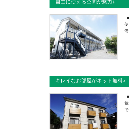
自由に使える空間が魅力♪
■
使
備
キレイなお部屋がネット無料♪
■
気
で