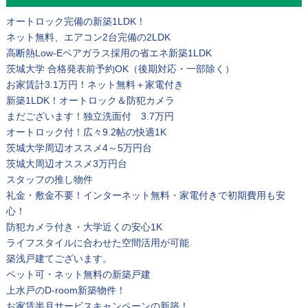
オートロック完備の新築1LDK！
ネット無料、エアコン2台完備の2LDK
高断熱Low-Eペアガラス採用の省エネ新築1LDK
茨城大学 合格発表前予約OK（後期対応・一部除く）
お家賃計3.1万円！ネット無料＋家電付き
新築1LDK！オートロック＆防犯カメラ
まだございます！独立洗面付 3.7万円
オートロック付！広々9.2帖の快適1K
茨城大学周辺オススメ4～5万円台
茨城大周辺オススメ3万円台
スタッフの推し物件
礼金・敷金不要！インターネット無料・家電付きで初期費用も安
心！
防犯カメラ付き・大学近くの安心1K
ライフスタイルに合わせた空間活用が可能
築浅戸建てございます。
ペット可・ネット無料の新築戸建
上水戸のD-room新築物件！
お家賃半月サービスキャンペーンの新築！